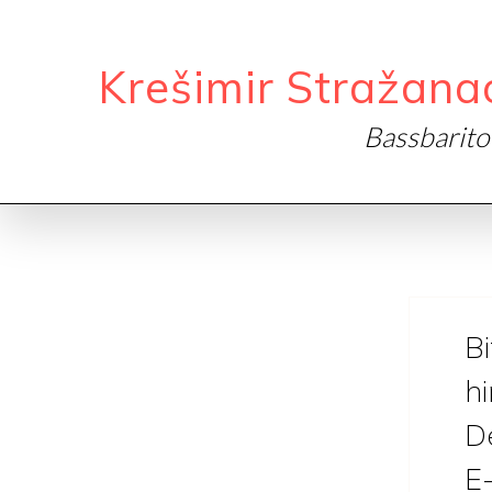
Krešimir Stražana
Bassbarit
Bi
h
D
E