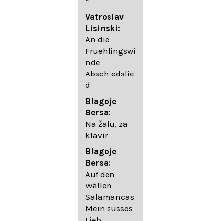
~
05. Urlicht
Vatroslav
Johannes
Lisinski:
Brahms:
An die
Lieder
Fruehlingswi
06. Wir
nde
wandelten,
Abschiedslie
op. 96,2 (aus
d
dem
Ungarischen
Blagoje
- Daumer)
Bersa:
07.
Na žalu, za
Unbewegte
klavir
laue Luft op.
Blagoje
57,8
Bersa:
08. Du
Auf den
sprichst,
Wällen
dass ich
Salamancas
mich
Mein süsses
täuschte op.
Lieb