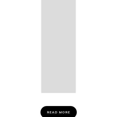
14. Des
Fischers
Liebesglück,
D. 933
15. "Auf der
Bruck" D.
853
16. "Im
Abendrot" D.
799
Info &
Tickets
READ MORE