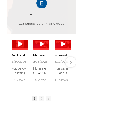
Eaoaeaoa
113 Subscribers
•
63 Videos
•
66K Views
Vatroslav Lisinski: Die Botschaft / The Message, Haenssler CLASSIC 25063
Hänssler CLASSIC: Album "Schwanengesang" (Strazanac I Tchakarova) English
Hänssler CLASSIC: Album "Schwanengesang" (Strazanac I Tchakarova)
hr2: Fruehkritik 1. Dezember 2025 - Franz Schubert: “Die Winterreise” D911
Bach: "Doch weichet, ihr tollen, vergeblich
5/30/2026
3/13/2026
3/13/2026
12/1/2025
6/7/2025
Vatroslav
Hänssler
Hänssler
hr2:
Krešimir
Lisinski (:
CLASSIC
CLASSIC
Frühkritik,
Stražana
Die
Album
Album
1.
, Bass
34 Views
15 Views
12 Views
41 Views
187 View
Botschaft /
Schwane
Schwane
Dezember
•
0 Likes
•
2 Likes
•
2 Likes
•
1 Likes
•
7 Likes
The
ngesang
ngesang
2025
Johann
•
0
•
0
•
0
•
0
•
0
Message
Franz
Franz
Franz
Sebastian
Comments
Comments
Comments
Comments
Comment
Schubert I
Schubert I
Schubert:
Bach:
1
2
Krešimir
Frances
Frances
Die
BWV 8,
Stražanac
Allitsen:
Allitsen
Winterreis
"Liebster
I Bass-
Lieder
Lieder
e D.911
Gott,
baritone
Krešimir
Krešimir
Krešimir
wenn