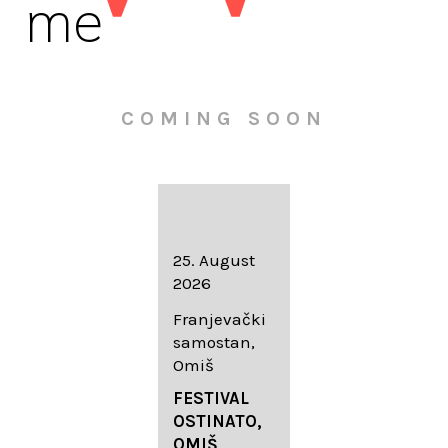
me
COMING SOON
16. August
25. August
30. August
2026
2026
2026
Knežev dvor,
Franjevački
Wallfahrtskir
Dubrovnik
samostan,
che Mariä
Omiš
Geburt
LIEDERABE
Roggenburg
ND
FESTIVAL
-Schießen
DUBROVNIK
OSTINATO,
SUMMER
OMIŠ,
DIADEMUS