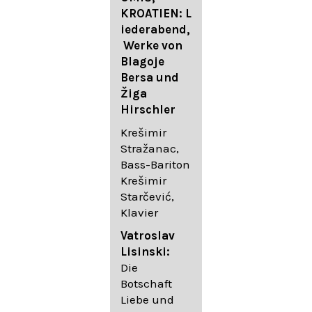
FESTIVAL
KROATIEN: L
FESTIVAL
iederabend,
ROGGENBUR
Die
Werke von
G - Georg
bekanntest
Blagoje
Friedrich
en Lieder
Bersa und
Händel:
von
Žiga
Saul HWV
Gustav
Hirschler
53
Mahler I
Johannes
Krešimir
Händel
Brahms I
Stražanac,
Festspielorc
Franz
Bass-Bariton
hester Halle
Schubert
Krešimir
Chorakadem
Starčević,
ie des
Krešimir
Klavier
Diademus-
Stražanac,
Festival
Bassbariton
Vatroslav
Benno
Hedayet
Lisinski:
Schachtner I
Djeddikar,
Die
Dirigent
Flügel
Botschaft
Liebe und
Catalina
Gustav