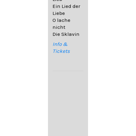
32,6
Ein Lied der
09. Ach,
Liebe
wende
O lache
diesen Blick
nicht
op. 67,4
Die Sklavin
10. Auf dem
Kirchhofe op.
Info &
105,4
Tickets
11. Von
ewiger Liebe
op. 43,1
Franz
Schubert:
12. "Der
Einsame" D.
800
13. "Im
Frühling" D.
882