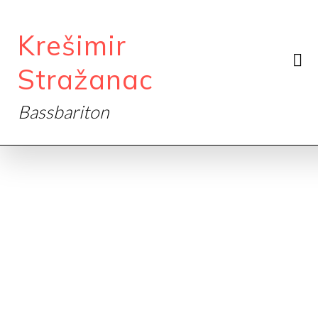
Krešimir
Stražanac
Bassbariton