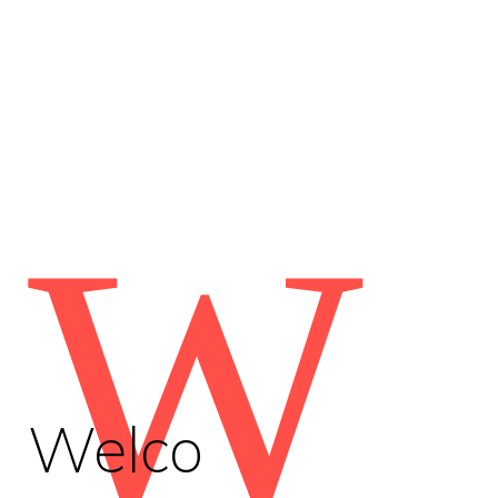
W
Welco