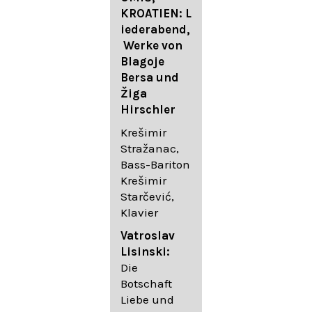
FESTIVAL
KROATIEN: L
FESTIVAL
iederabend,
ROGGENBUR
Die
Werke von
G - Georg
bekanntest
Blagoje
Friedrich
en Lieder
Bersa und
Händel:
von
Žiga
Saul HWV
Gustav
Hirschler
53
Mahler I
Johannes
Krešimir
Händel
Brahms I
Stražanac,
Festspielorc
Franz
Bass-Bariton
hester Halle
Schubert
Krešimir
Chorakadem
Starčević,
ie des
Krešimir
Klavier
Diademus-
Stražanac,
Festival
Bassbariton
Vatroslav
Benno
Hedayet
Lisinski:
Schachtner I
Djeddikar,
Die
Dirigent
Flügel
Botschaft
Liebe und
Catalina
Gustav