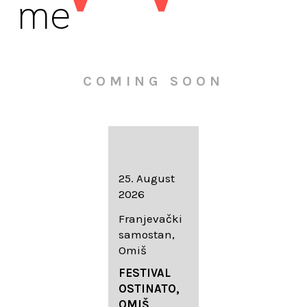
me
COMING SOON
16. August
25. August
30. August
2026
2026
2026
Knežev dvor,
Franjevački
Wallfahrtskir
Dubrovnik
samostan,
che Mariä
Omiš
Geburt
LIEDERABE
Roggenburg
ND
FESTIVAL
-Schießen
DUBROVNIK
OSTINATO,
SUMMER
OMIŠ,
DIADEMUS