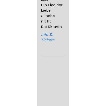
32,6
Ein Lied der
09. Ach,
Liebe
wende
O lache
diesen Blick
nicht
op. 67,4
Die Sklavin
10. Auf dem
Kirchhofe op.
Info &
105,4
Tickets
11. Von
ewiger Liebe
op. 43,1
Franz
Schubert:
12. "Der
Einsame" D.
800
13. "Im
Frühling" D.
882