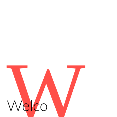
W
Welco