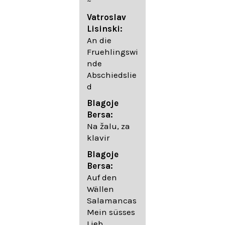
~
05. Urlicht
Vatroslav
Johannes
Lisinski:
Brahms:
An die
Lieder
Fruehlingswi
06. Wir
nde
wandelten,
Abschiedslie
op. 96,2 (aus
d
dem
Ungarischen
Blagoje
- Daumer)
Bersa:
07.
Na žalu, za
Unbewegte
klavir
laue Luft op.
Blagoje
57,8
Bersa:
08. Du
Auf den
sprichst,
Wällen
dass ich
Salamancas
mich
Mein süsses
täuschte op.
Lieb