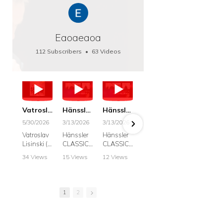
Eaoaeaoa
112 Subscribers
•
63 Videos
•
66K Views
Vatroslav Lisinski: Die Botschaft / The Message, Haenssler CLASSIC 25063
Hänssler CLASSIC: Album "Schwanengesang" (Strazanac I Tchakarova) English
Hänssler CLASSIC: Album "Schwanengesang" (Strazanac I Tchakarova)
hr2: Fruehkritik 1. Dezember 2025 - Franz Schubert: “Die Winterreise” D911
Bach: "Doch weichet, ihr tollen, vergeblich
5/30/2026
3/13/2026
3/13/2026
12/1/2025
6/7/2025
Vatroslav
Hänssler
Hänssler
hr2:
Krešimir
Lisinski (:
CLASSIC
CLASSIC
Frühkritik,
Stražana
Die
Album
Album
1.
, Bass
34 Views
15 Views
12 Views
41 Views
187 View
Botschaft /
Schwane
Schwane
Dezember
•
0 Likes
•
2 Likes
•
2 Likes
•
1 Likes
•
7 Likes
The
ngesang
ngesang
2025
Johann
•
0
•
0
•
0
•
0
•
0
Message
Franz
Franz
Franz
Sebastian
Comments
Comments
Comments
Comments
Comment
Schubert I
Schubert I
Schubert:
Bach:
1
2
Krešimir
Frances
Frances
Die
BWV 8,
Stražanac
Allitsen:
Allitsen
Winterreis
"Liebster
I Bass-
Lieder
Lieder
e D.911
Gott,