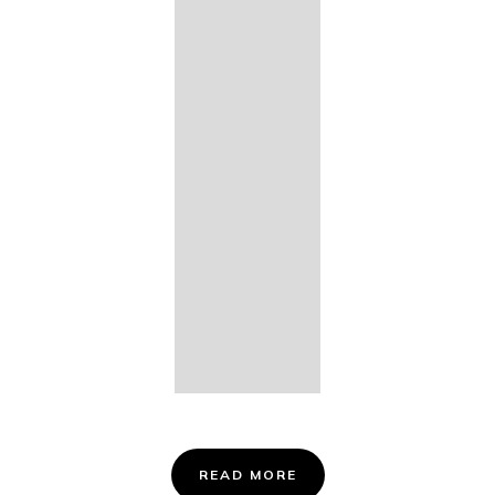
14. Des
Fischers
Liebesglück,
D. 933
15. "Auf der
Bruck" D.
853
16. "Im
Abendrot" D.
799
Info &
Tickets
READ MORE