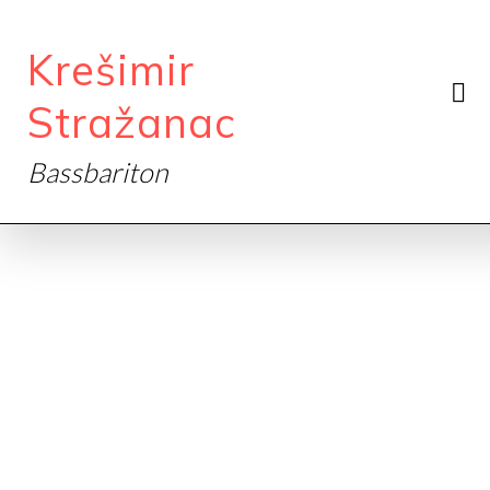
Krešimir
Stražanac
Bassbariton