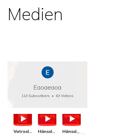
Medien
Eaoaeaoa
113 Subscribers
•
63 Videos
•
66K Views
Vatroslav Lisinski: Die Botschaft / The Message, Haenssler CLASSIC 25063
Hänssler CLASSIC: Album "Schwanengesang" (Strazanac I Tchakarova) English
Hänssler CLASSIC: Album "Schwanengesang" (Strazanac I Tchakarova)
hr2: Fruehkritik 1. Dezember 2025 - Franz Schubert: “Die Winterreise” D911
Bach: "Doch weichet, ihr tollen, vergeblich