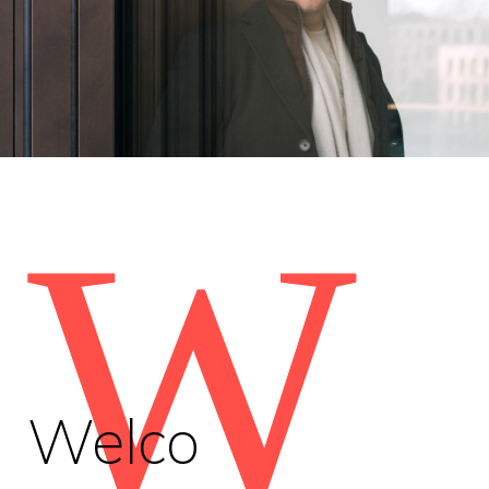
W
Welco