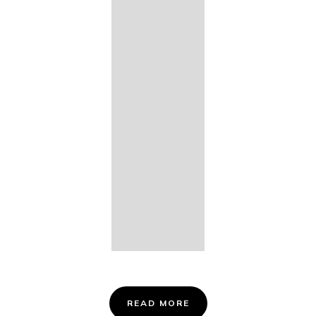
14. Des
Fischers
Liebesglück,
D. 933
15. "Auf der
Bruck" D.
853
16. "Im
Abendrot" D.
799
Info &
Tickets
READ MORE