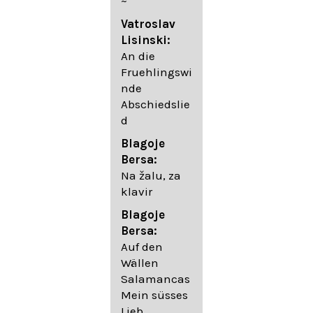
~
05. Urlicht
Vatroslav
Johannes
Lisinski:
Brahms:
An die
Lieder
Fruehlingswi
06. Wir
nde
wandelten,
Abschiedslie
op. 96,2 (aus
d
dem
Ungarischen
Blagoje
- Daumer)
Bersa:
07.
Na žalu, za
Unbewegte
klavir
laue Luft op.
Blagoje
57,8
Bersa:
08. Du
Auf den
sprichst,
Wällen
dass ich
Salamancas
mich
Mein süsses
täuschte op.
Lieb