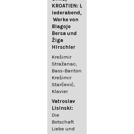
FESTIVAL
KROATIEN: L
FESTIVAL
iederabend,
ROGGENBUR
Die
Werke von
G - Georg
bekanntest
Blagoje
Friedrich
en Lieder
Bersa und
Händel:
von
Žiga
Saul HWV
Gustav
Hirschler
53
Mahler I
Johannes
Krešimir
Händel
Brahms I
Stražanac,
Festspielorc
Franz
Bass-Bariton
hester Halle
Schubert
Krešimir
Chorakadem
Starčević,
ie des
Krešimir
Klavier
Diademus-
Stražanac,
Festival
Bassbariton
Vatroslav
Benno
Hedayet
Lisinski:
Schachtner I
Djeddikar,
Die
Dirigent
Flügel
Botschaft
Liebe und
Catalina
Gustav