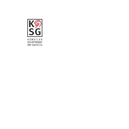
musik am
Feldberg”
vom 29.
November
2025
hr2-
Kritiker:
Meinolf
Bunsman
n