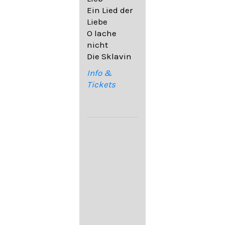
32,6
Ein Lied der
09. Ach,
Liebe
wende
O lache
diesen Blick
nicht
op. 67,4
Die Sklavin
10. Auf dem
Kirchhofe op.
Info &
105,4
Tickets
11. Von
ewiger Liebe
op. 43,1
Franz
Schubert:
12. "Der
Einsame" D.
800
13. "Im
Frühling" D.
882