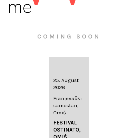
me
COMING SOON
16. August
25. August
30. August
2026
2026
2026
Knežev dvor,
Franjevački
Wallfahrtskir
Dubrovnik
samostan,
che Mariä
Omiš
Geburt
LIEDERABE
Roggenburg
ND
FESTIVAL
-Schießen
DUBROVNIK
OSTINATO,
SUMMER
OMIŠ,
DIADEMUS