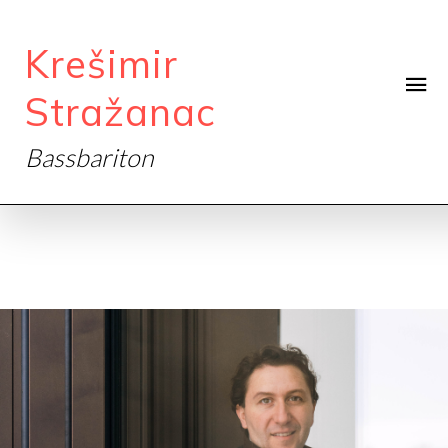
Krešimir
Stražanac
Bassbariton