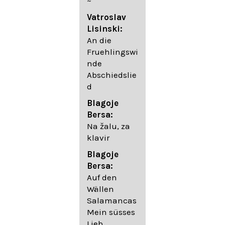
~
05. Urlicht
Vatroslav
Johannes
Lisinski:
Brahms:
An die
Lieder
Fruehlingswi
06. Wir
nde
wandelten,
Abschiedslie
op. 96,2 (aus
d
dem
Ungarischen
Blagoje
- Daumer)
Bersa:
07.
Na žalu, za
Unbewegte
klavir
laue Luft op.
Blagoje
57,8
Bersa:
08. Du
Auf den
sprichst,
Wällen
dass ich
Salamancas
mich
Mein süsses
täuschte op.
Lieb