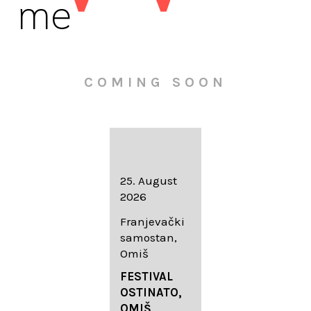
me
COMING SOON
16. August
25. August
30. August
2026
2026
2026
Knežev dvor,
Franjevački
Wallfahrtskir
Dubrovnik
samostan,
che Mariä
Omiš
Geburt
LIEDERABE
Roggenburg
ND
FESTIVAL
-Schießen
DUBROVNIK
OSTINATO,
SUMMER
OMIŠ,
DIADEMUS