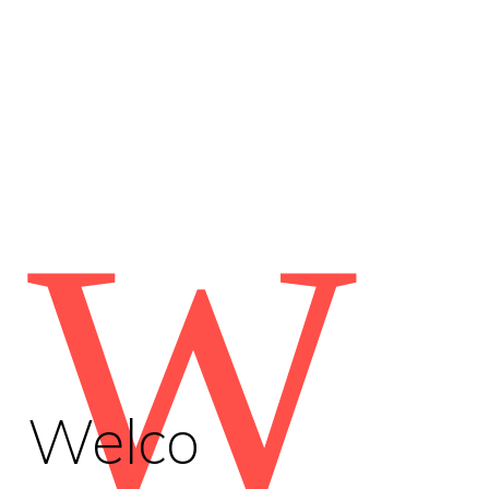
W
Welco