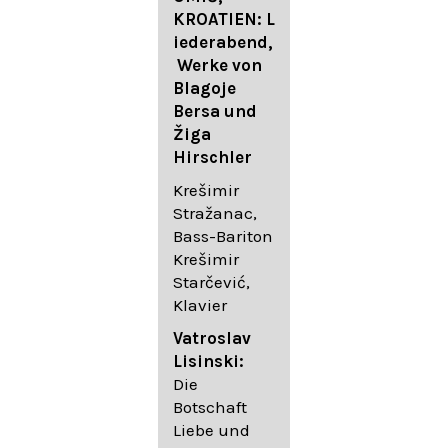
FESTIVAL
KROATIEN: L
FESTIVAL
iederabend,
ROGGENBUR
Die
Werke von
G - Georg
bekanntest
Blagoje
Friedrich
en Lieder
Bersa und
Händel:
von
Žiga
Saul HWV
Gustav
Hirschler
53
Mahler I
Johannes
Krešimir
Händel
Brahms I
Stražanac,
Festspielorc
Franz
Bass-Bariton
hester Halle
Schubert
Krešimir
Chorakadem
Starčević,
ie des
Krešimir
Klavier
Diademus-
Stražanac,
Festival
Bassbariton
Vatroslav
Benno
Hedayet
Lisinski:
Schachtner I
Djeddikar,
Die
Dirigent
Flügel
Botschaft
Liebe und
Catalina
Gustav