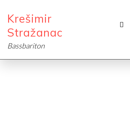
Krešimir
Stražanac
Bassbariton