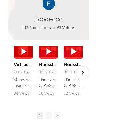
Eaoaeaoa
112 Subscribers
•
63 Videos
•
66K Views
Vatroslav Lisinski: Die Botschaft / The Message, Haenssler CLASSIC 25063
Hänssler CLASSIC: Album "Schwanengesang" (Strazanac I Tchakarova) English
Hänssler CLASSIC: Album "Schwanengesang" (Strazanac I Tchakarova)
hr2: Fruehkritik 1. Dezember 2025 - Franz Schubert: “Die Winterreise” D911
Bach: "Doch weichet, ihr tollen, vergeblich
5/30/2026
3/13/2026
3/13/2026
12/1/2025
6/7/2025
Vatroslav
Hänssler
Hänssler
hr2:
Krešimir
Lisinski (:
CLASSIC
CLASSIC
Frühkritik,
Stražana
Die
Album
Album
1.
, Bass
34 Views
15 Views
12 Views
41 Views
187 View
Botschaft /
Schwane
Schwane
Dezember
•
0 Likes
•
2 Likes
•
2 Likes
•
1 Likes
•
7 Likes
The
ngesang
ngesang
2025
Johann
•
0
•
0
•
0
•
0
•
0
Message
Franz
Franz
Franz
Sebastian
Comments
Comments
Comments
Comments
Comment
Schubert I
Schubert I
Schubert:
Bach:
1
2
Krešimir
Frances
Frances
Die
BWV 8,
Stražanac
Allitsen:
Allitsen
Winterreis
"Liebster
I Bass-
Lieder
Lieder
e D.911
Gott,
baritone
Krešimir
Krešimir
Krešimir
wenn