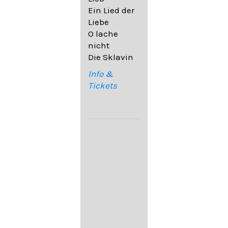
32,6
Ein Lied der
09. Ach,
Liebe
wende
O lache
diesen Blick
nicht
op. 67,4
Die Sklavin
10. Auf dem
Kirchhofe op.
Info &
105,4
Tickets
11. Von
ewiger Liebe
op. 43,1
Franz
Schubert:
12. "Der
Einsame" D.
800
13. "Im
Frühling" D.
882