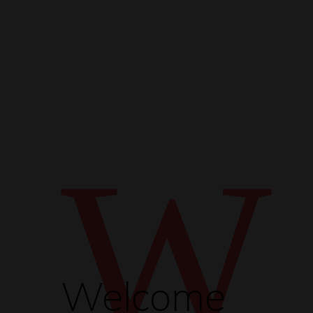
W
Welcome