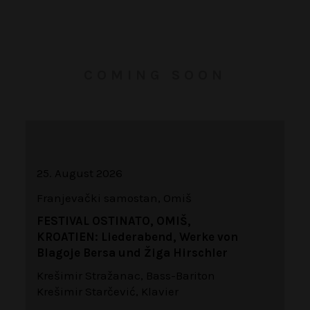
COMING SOON
25. August 2026
Franjevački samostan, Omiš
FESTIVAL OSTINATO, OMIŠ,
KROATIEN: Liederabend, Werke von
Blagoje Bersa und Žiga Hirschler
Krešimir Stražanac, Bass-Bariton
Krešimir Starčević, Klavier