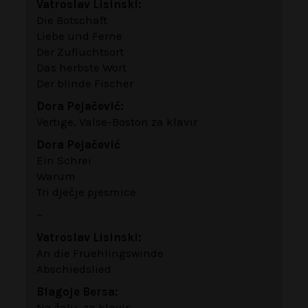
Vatroslav Lisinski:
Die Botschaft
Liebe und Ferne
Der Zufluchtsort
Das herbste Wort
Der blinde Fischer
Dora Pejačević:
Vertige, Valse-Boston za klavir
Dora Pejačević
Ein Schrei
Warum
Tri dječje pjesmice
~
Vatroslav Lisinski:
An die Fruehlingswinde
Abschiedslied
Blagoje Bersa:
Na žalu, za klavir