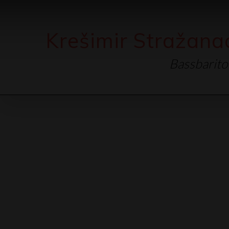
Krešimir Stražana
Bassbarit